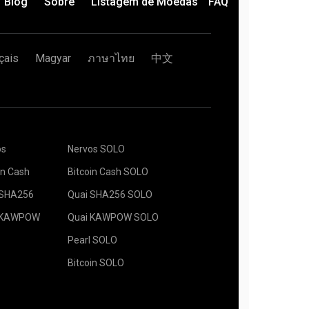
Blog
Sobre
Listagem de Moedas
FAQ
ar.
 é enviada para a plataforma de mineração e o
r é iniciado de maneira automática.
sua plataforma de mineração está minerando no
çais
Magyar
ภาษาไทย
中文
ua carteira no campo Endereço e digite o nome
baixo. Pressione o botão Criar.
os
Nervos SOLO
neração 2Miners. Quando o pop-up aparecer,
e mineração apropriado. O software de
servidor mais próximo a você. O local padrão para
do pode ser encontrado na página "
Como
in Cash
Bitcoin Cash SOLO
botão Salvar.
lhadores.
 SHA256
Quai SHA256 SOLO
formas de mineração e pressione o botão Mining.
 KAWPOW
Quai KAWPOW SOLO
Pearl SOLO
Bitcoin SOLO