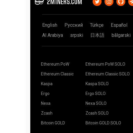
2MINERS.COM
de 100% significa que o pool não teve sorte.
inteiro, mas a questão não muda.
Adicione stratum+ssl:// antes do nome do host d
Digamos que você tenha uma placa de vídeo e s
kawpowminer -U -P stratum+tls://YOUR_ADDRES
Vimos 600%, 800% ou até 1500% de sorte. Isso p
plataforma de mineração de
6 GPU
, isso é equiv
pudéssemos fazer.
XMR-Stak (Monero)
ele, seis dados. Você joga cada dado uma vez e te
English
Русский
Türkçe
Español
É altamente recomendável que você leia este art
Use "use_tls": parâmetro verdadeiro, por exempl
Aparentemente, seu amigo tem muito mais (seis
Sorte de Mineração?
(Em inglês) que descreve o 
{
de conseguir seis, mas isso não significa que voc
Al Arabiya
srpski
日本語
bãlgarski
"pool_list": [
Mineração por 5 (algumas) horas. Nenhuma reco
Suponhamos que a recompensa por um bloco seja
{
seu amigo e encontrar o bloco juntos, e dividir o
"pool_address": "xmr.2miners.com:12222",
— você recebe $10, e a parte dele é $60.
"wallet_address": "YOUR_ADDRESS",
Ou você pode pesquisar o bloco por conta própria
"rig_id": "RIG_ID",
para o bloco encontrado. No mundo perfeito, lev
Ethereum PoW
Ethereum PoW SOLO
"pool_password": "x",
do que se você cooperasse com seu amigo, mas 
"use_nicehash": false,
Ethereum Classic
Ethereum Classic SOLO
"use_tls": true,
Leia o artigo completo
Pools de Mineração Solo -
"tls_fingerprint": "",
inglês)
Kaspa
Kaspa SOLO
"pool_weight": 1
O bot de monitoramento de telegrama também es
}
Ergo
Ergo SOLO
Pool2MinersBot
],
"currency": "monero"
Nexa
Nexa SOLO
}
Existem aplicativos de terceiros para iOS e And
Zcash
Zcash SOLO
Se você não souber o que é a conexão SSL e como
plataformas que funcionam no 2Miners:
configurações padrão.
Bitcoin GOLD
Bitcoin GOLD SOLO
CoinDash
Ethereum Mining Monitor