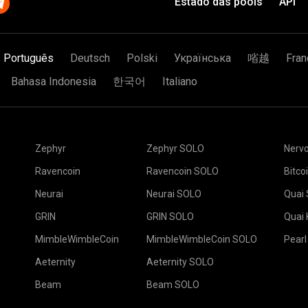
Estado das pools
API
Clique no botão Aplic
o grupo SSL, por exemplo
A configuração agora
eu amigo tenha uma
S.RIG_ID:16060
oderia acontecer e nada que
processo para minera
alente a você ter um dado e
Está tudo pronto e 
nta obter seis.
Português
Deutsch
Polski
Українська
㗂越
Fran
igo
O que é Mineração e
2Miners pool.
o
Clique no Pool.
 vezes mais) oportunidades
que é sorte em detalhes.
ê não pode ganhar.
Bahasa Indonesia
한국어
Italiano
mpensa recebida.
 $70. Você pode se unir ao
s ganhos de uma forma justa
Cole o endereço da s
 e obter todos os US $70
dele no campo Nome a
aria sete vezes mais tempo
Zephyr
Zephyr SOLO
Nerv
Escolha o pool de mi
Escolha o software d
nosso mundo não é ideal.
selecione o local do 
mineração recomenda
Ravencoin
Ravencoin SOLO
Bitco
a Europa é a UE.
iniciar
". Pressione o 
 Como Catch Your Luck
(em
Vá para a guia Traba
Neurai
Neurai SOLO
Quai
Selecione suas plata
tá disponível:
GRIN
GRIN SOLO
Quai
MimbleWimbleCoin
MimbleWimbleCoin SOLO
Pearl
roid que podem monitorar
Aeternity
Aeternity SOLO
 configurá-la, use as
Beam
Beam SOLO