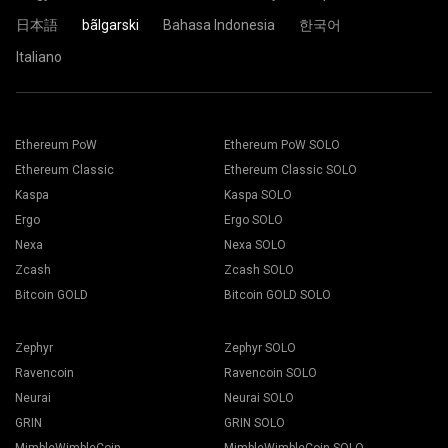
Готови сте и вашият риг за копаене, вече копае в пула
日本語
bãlgarski
Bahasa Indonesia
한국어
на 2Miners.
Italiano
Копирайте и поставете адреса на вашия портфейл, в
полето за Address и напишете името му, в полето Name
долу. Натиснете бутона Create.
Изберете подходящия софтуер за копаене.
Изберете пул за копаене 2Miners. Когато прозорецът се
Препоръчителния софтуер за копаене, може да бъде
Ethereum PoW
Ethereum PoW SOLO
появи, изберете най-близкия до вас сървър.
намерен на страницата "
Как да започнем
". Натиснете
Ethereum Classic
Ethereum Classic SOLO
Стандартната позиция за Европа е EU.
върху бутона Запази.
Отидете на раздел Копачки.
Kaspa
Kaspa SOLO
Изберете вашия риг за копаене и натиснете бутона
Ergo
Ergo SOLO
Копаене.
Nexa
Nexa SOLO
Zcash
Zcash SOLO
Bitcoin GOLD
Bitcoin GOLD SOLO
Zephyr
Zephyr SOLO
Изберете вашия Портфейл, Монета и Копачка, от
падащия списък.
Ravencoin
Ravencoin SOLO
Neurai
Neurai SOLO
GRIN
GRIN SOLO